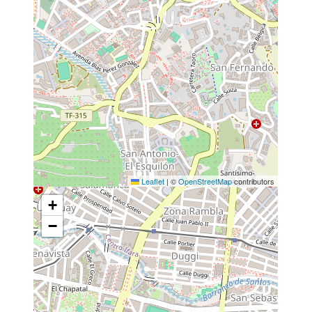
Leaflet
|
©
OpenStreetMap
contributors
+
−