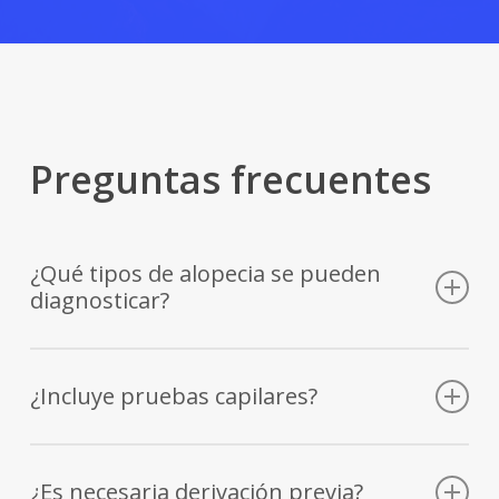
Preguntas frecuentes
¿Qué tipos de alopecia se pueden
diagnosticar?
Alopecia androgenética, efluvio telógeno, alopecia areata y
otras alteraciones del cabello.
¿Incluye pruebas capilares?
Sí, puede incluir tricoscopia digital y análisis capilar según
valoración médica.
¿Es necesaria derivación previa?