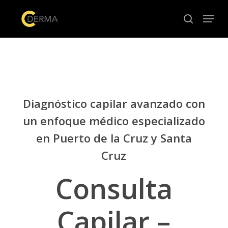
Skip
Menu
to
search
Close
main
Menu
content
Diagnóstico
capilar
avanzado
con
un
enfoque
médico
especializado
en
Puerto
de
la
Cruz
y
Santa
Cruz
Consulta
Capilar
–