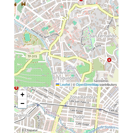
Leaflet
|
©
OpenStreetMap
contributors
+
−