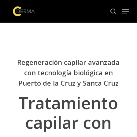
Skip
Menu
to
search
Close
main
Menu
content
Regeneración
capilar
avanzada
con
tecnología
biológica
en
Puerto
de
la
Cruz
y
Santa
Cruz
Tratamiento
capilar
con