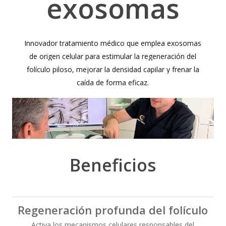
exosomas
Innovador
tratamiento
médico
que
emplea
exosomas
de
origen
celular
para
estimular
la
regeneración
del
folículo
piloso,
mejorar
la
densidad
capilar
y
frenar
la
caída
de
forma
eficaz.
Beneficios
Regeneración profunda del folículo
Activa los mecanismos celulares responsables del