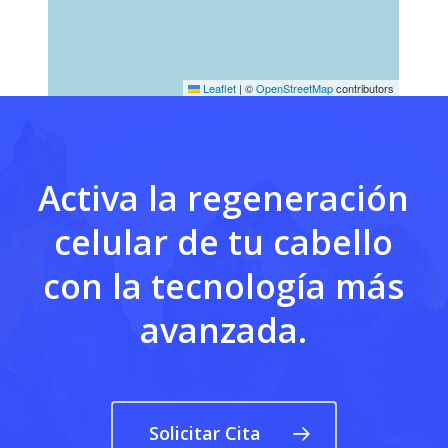
Leaflet
|
©
OpenStreetMap
contributors
Activa la regeneración
celular de tu cabello
con la tecnología más
avanzada.
Solicitar Cita