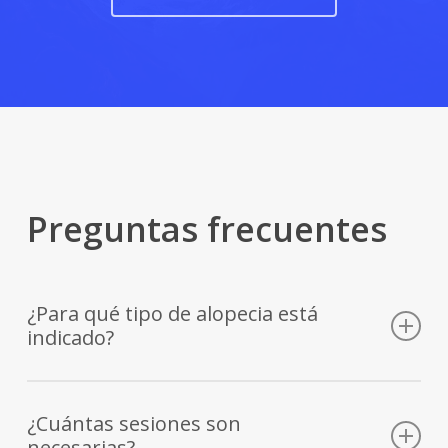
Preguntas frecuentes
¿Para qué tipo de alopecia está
indicado?
Es adecuado para alopecias incipientes, efluvio telógeno y
casos que no han respondido a otros tratamientos.
¿Cuántas sesiones son
necesarias?